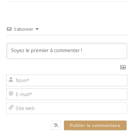
S’abonner
No
E-
mai
Site
we