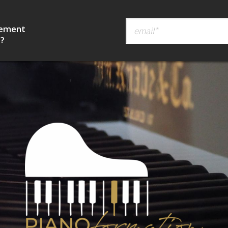
tement
 ?