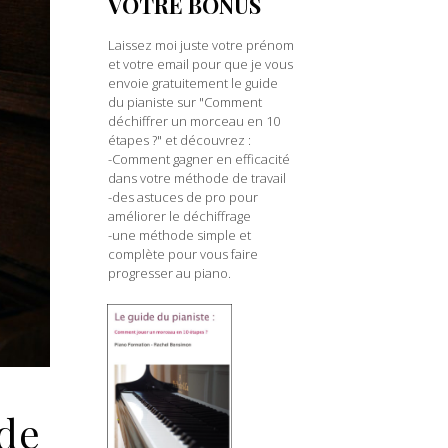
VOTRE BONUS
Laissez moi juste votre prénom
et votre email pour que je vous
envoie gratuitement le guide
du pianiste sur "Comment
déchiffrer un morceau en 10
étapes ?" et découvrez :
-Comment gagner en efficacité
dans votre méthode de travail
-des astuces de pro pour
améliorer le déchiffrage
-une méthode simple et
complète pour vous faire
progresser au piano.
 de