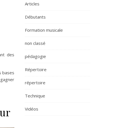
Articles
Débutants
Formation musicale
non classé
ant des
pédagogie
Répertoire
s bases
e gagner
répertoire
Technique
eur
Vidéos