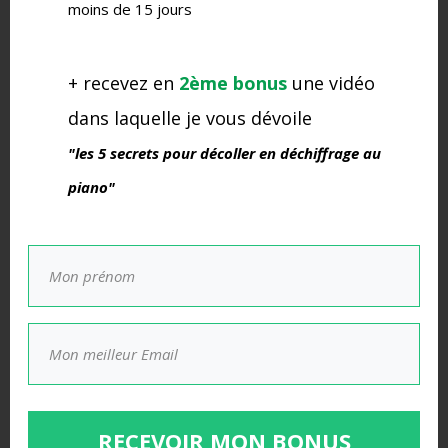
moins de 15 jours
+ recevez en
2ème bonus
une vidéo
3
COMMENTAIRES
dans laquelle je vous dévoile
"les 5 secrets pour décoller en déchiffrage au
piano"
Jessica M
Ce sont de précieux conseils, merci.
Même si ça peut sembler évident de se trouver dans un
endroit calme et de lâcher son smartphone, on n’y pense
pas forcément ☺️
Répondre
Auteur
Rachel
RECEVOIR MON BONUS
Répondre à
Jessica M