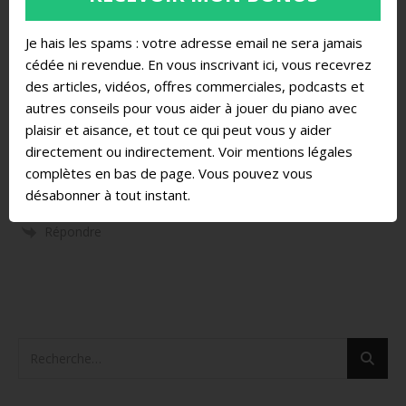
C’est sûr… 🙂
Répondre
Je hais les spams : votre adresse email ne sera jamais
cédée ni revendue. En vous inscrivant ici, vous recevrez
des articles, vidéos, offres commerciales, podcasts et
autres conseils pour vous aider à jouer du piano avec
Angélique
plaisir et aisance, et tout ce qui peut vous y aider
Article et vidéo très intéressante ! Je crois que le plus dur
directement ou indirectement. Voir mentions légales
est de lâcher son téléphone… Sinon, tous ces conseils
complètes en bas de page. Vous pouvez vous
améliorent grandement notre pratique instrumentale.
désabonner à tout instant.
Merci Rachel 🙂
Répondre