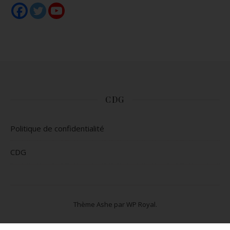
CDG
Politique de confidentialité
CDG
Thème Ashe par
WP Royal
.