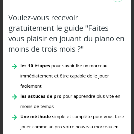
Voulez-vous recevoir
gratuitement le guide "Faites
vous plaisir en jouant du piano en
moins de trois mois ?"
S’abonner
les 10 étapes
pour savoir lire un morceau
immédiatement et être capable de le jouer
facilement
{}
[+]
les astuces de pro
pour apprendre plus vite en
No
moins de temps
E-
Une méthode
simple et complète pour vous faire
mai
Site
jouer comme un pro votre nouveau morceau en
we