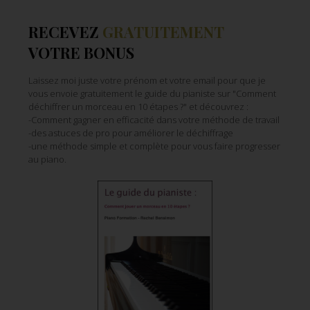
RECEVEZ
GRATUITEMENT
VOTRE BONUS
Laissez moi juste votre prénom et votre email pour que je
vous envoie gratuitement le guide du pianiste sur "Comment
déchiffrer un morceau en 10 étapes ?" et découvrez :
-Comment gagner en efficacité dans votre méthode de travail
-des astuces de pro pour améliorer le déchiffrage
-une méthode simple et complète pour vous faire progresser
au piano.