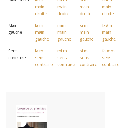
main
main
main
main
droite
droite
droite
droite
Main
la m
mim
si m
fa# m
gauche
main
main
main
main
gauche
gauche
gauche
gauche
Sens
la m
mi m
si m
fa # m
contraire
sens
sens
sens
sens
contraire
contraire
contraire
contraire