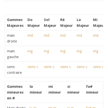
Gammes
Do
Sol
Ré
La
Mi
Majeures
Majeur
Majeur
Majeur
Majeur
Majeur
main
md
md
md
md
md
droite
main
mg
mg
mg
mg
mg
gauche
sens
sens c.
sens c.
sens c.
sens c.
sens c.
contraire
Gammes
la
mi
si
fa#
mineures
mineur
mineur
mineur
mineur
en #
Main droite
la m
mi m
si m
fa# m