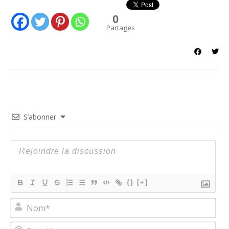
0
Partages
S’abonner
{}
[+]
No
E-