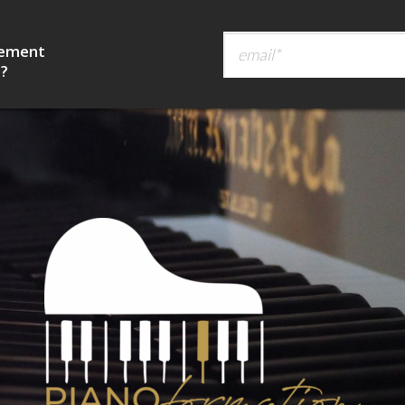
tement
 ?