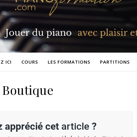
 ICI
COURS
LES FORMATIONS
PARTITIONS
Boutique
précié cet
article
?