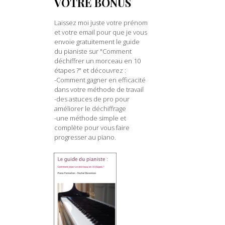
VOTRE BONUS
Laissez moi juste votre prénom
et votre email pour que je vous
envoie gratuitement le guide
du pianiste sur "Comment
déchiffrer un morceau en 10
étapes ?" et découvrez :
-Comment gagner en efficacité
dans votre méthode de travail
-des astuces de pro pour
améliorer le déchiffrage
-une méthode simple et
complète pour vous faire
progresser au piano.