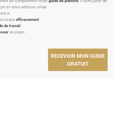
ement en complément votre
guide du pianiste
. Il suffit juste de
nom et votre adresse email.
era à :
 morceaux
efficacement
e de travail
esser
au piano
RECEVOIR MON GUIDE
GRATUIT